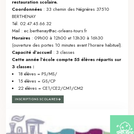
restauration scolaire.
Coordonnées
: 33 chemin des Négrières 37510
BERTHENAY
Tél. 02.47.45.66.32
Mail :
ec.berthenay@ac-orleans-tours.fr
Horaires
: 09h00 à 12h00 et 13h30 à 16h30
(ouverture des portes 10 minutes avant l’horaire habituel).
Capacité d’accueil
: 3 classes
Cette année l’école compte 55 élèves répartis sur
3 classes :
18 élèves = PS/MS/
15 élèves = GS/CP
22 élèves = CE1/CE2/CM1/CM2
INSCRIPTIONS SCOLAIRES