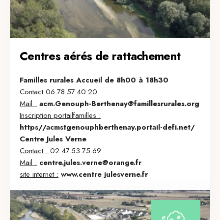
Centres aérés de rattachement
Familles rurales Accueil de 8h00 à 18h30
Contact 06.78.57.40.20
Mail :
acm.Genouph-Berthenay@famillesrurales.org
Inscription portailfamilles :
https//acmstgenouphberthenay.portail-defi.net/
Centre Jules Verne
Contact :
02.47.53.75.69
Mail :
centre.jules.verne@orange.fr
site internet :
www.centre julesverne.fr